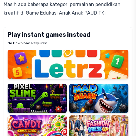
Masih ada beberapa kategori permainan pendidikan
kreatif di Game Edukasi Anak Anak PAUD TK i
Play instant games instead
No Download Required
Letrz
OP
Pixel
Mad
Slime
Shark
Candy
Fashion
Super
Dress
Lines
Up