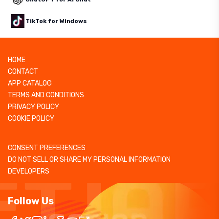
TikTok for Windows
HOME
CONTACT
APP CATALOG
TERMS AND CONDITIONS
PRIVACY POLICY
COOKIE POLICY
CONSENT PREFERENCES
DO NOT SELL OR SHARE MY PERSONAL INFORMATION
DEVELOPERS
Follow Us