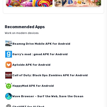
Recommended Apps
Work on modern devices
Beamng Drive Mobile APK for Android
Garry's mod : gmod APK for Android
Aptoide APK for Android
Call of Duty: Black Ops Zombies APK for Android
HappyMod APK for Android
Wave Browser – Surf the Web, Save the Ocean
ChatGPT for AI Chat