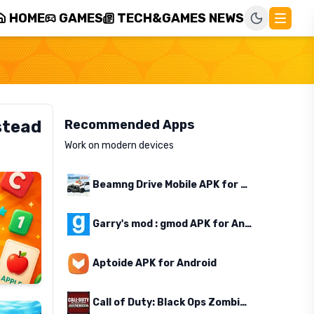
HOME
GAMES
TECH&GAMES NEWS
stead
Recommended Apps
Work on modern devices
Beamng Drive Mobile APK for Android
Garry's mod : gmod APK for Android
Aptoide APK for Android
Call of Duty: Black Ops Zombies APK for Android