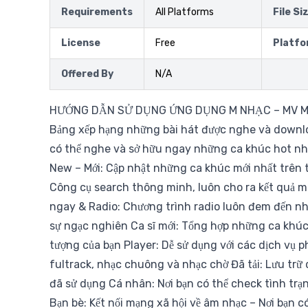
Requirements
All Platforms
File Si
License
Free
Platfo
Offered By
N/A
HƯỚNG DẪN SỬ DỤNG ỨNG DỤNG M NHẠC – MV MUS
Bảng xếp hạng những bài hát được nghe và downlo
có thể nghe và sở hữu ngay những ca khúc hot nhấ
New – Mới: Cập nhật những ca khúc mới nhất trên t
Công cụ search thông minh, luôn cho ra kết quả 
ngay & Radio: Chương trình radio luôn đem đến n
sự ngạc nghiên Ca sĩ mới: Tổng hợp những ca khúc
tượng của bạn Player: Dễ sử dụng với các dịch vụ 
fultrack, nhạc chuông và nhạc chờ Đã tải: Lưu trữ
đã sử dụng Cá nhân: Nơi bạn có thể check tình trạ
Bạn bè: Kết nối mạng xã hội về âm nhạc – Nơi bạn có