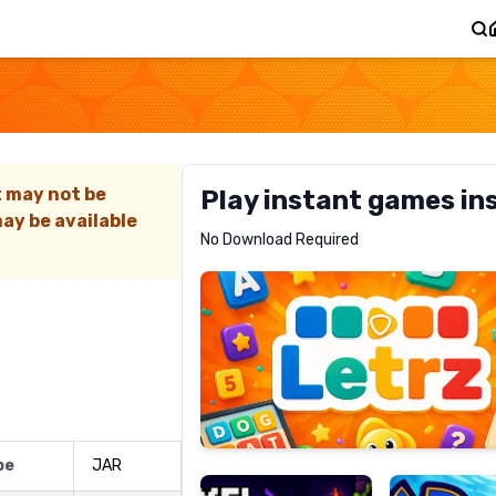
t may not be
Play instant games in
ay be available
Letrz
No Download Required
RECOMMENDED
Pixel
Mad
Slime
Shark
pe
JAR