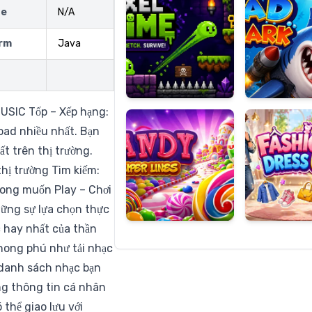
ze
N/A
rm
Java
Candy
Fashion
Super
Dress
Lines
Up
IC Tốp – Xếp hạng:
ad nhiều nhất. Bạn
t trên thị trường.
hị trường Tìm kiếm:
mong muốn Play – Chơi
hững sự lựa chọn thực
 hay nhất của thần
phong phú như tải nhạc
 danh sách nhạc bạn
ng thông tin cá nhân
 thể giao lưu với