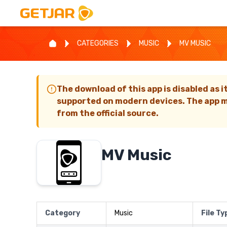
CATEGORIES
MUSIC
MV MUSIC
The download of this app is disabled as i
supported on modern devices. The app m
from the official source.
MV Music
Category
Music
File Ty