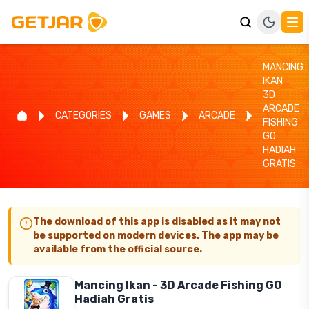
MANCING
IKAN -
3D
ARCADE
CATEGORIES
GAMES
ARCADE
FISHING
GO
HADIAH
GRATIS
The download of this app is disabled as it may not
be supported on modern devices. The app may be
available from the official source.
Mancing Ikan - 3D Arcade Fishing GO
Hadiah Gratis