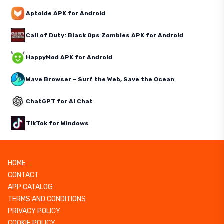
Aptoide APK for Android
Call of Duty: Black Ops Zombies APK for Android
HappyMod APK for Android
Wave Browser – Surf the Web, Save the Ocean
ChatGPT for AI Chat
TikTok for Windows
HOME
CONTACT
APP CATALOG
TERMS AND CONDITIONS
PRIVACY POLICY
COOKIE POLICY