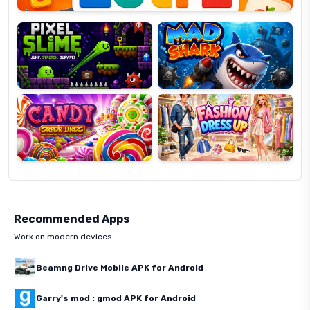
Pixel
Mad
Slime
Shark
Candy
Fashion
Super
Dress
Lines
Up
Recommended Apps
Work on modern devices
Beamng Drive Mobile APK for Android
Garry's mod : gmod APK for Android