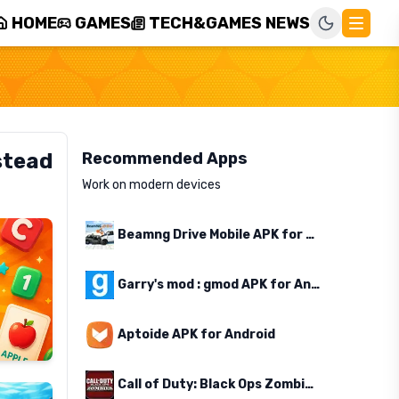
HOME
GAMES
TECH&GAMES NEWS
stead
Recommended Apps
Work on modern devices
Beamng Drive Mobile APK for Android
Garry's mod : gmod APK for Android
Aptoide APK for Android
Call of Duty: Black Ops Zombies APK for Android