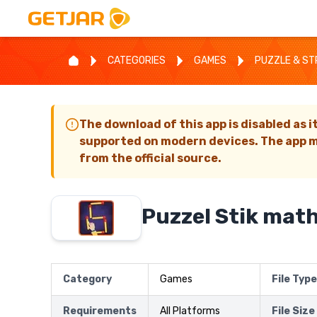
CATEGORIES
GAMES
PUZZLE & S
The download of this app is disabled as i
supported on modern devices. The app m
from the official source.
Puzzel Stik mat
Category
Games
File Type
Requirements
All Platforms
File Size