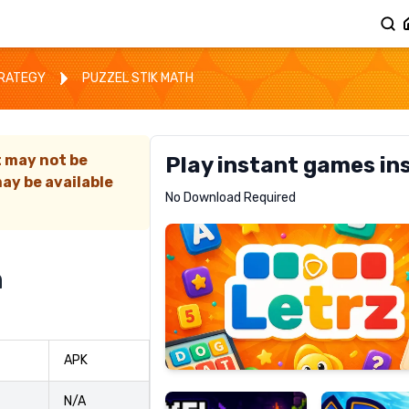
TRATEGY
PUZZEL STIK MATH
t may not be
Play instant games in
ay be available
Letrz
No Download Required
RECOMMENDED
h
Pixel
Mad
APK
Slime
Shark
N/A