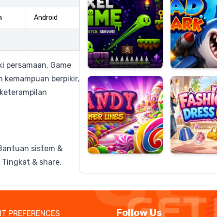
m
Android
Candy
Fashion
Super
Dress
ki persamaan. Game
Lines
Up
n kemampuan berpikir,
keterampilan
 Bantuan sistem &
 Tingkat & share.
Follow Us
T PREFERENCES