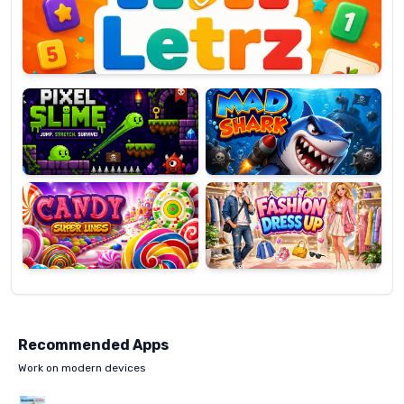
OP
Pixel
Mad
Slime
Shark
Candy
Fashion
Super
Dress
Lines
Up
Recommended Apps
Work on modern devices