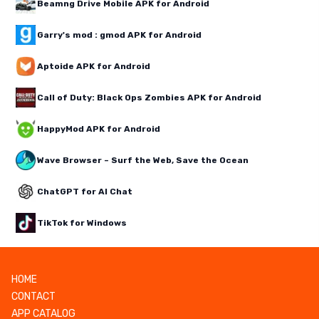
Beamng Drive Mobile APK for Android
Garry's mod : gmod APK for Android
Aptoide APK for Android
Call of Duty: Black Ops Zombies APK for Android
HappyMod APK for Android
Wave Browser – Surf the Web, Save the Ocean
ChatGPT for AI Chat
TikTok for Windows
HOME
CONTACT
APP CATALOG