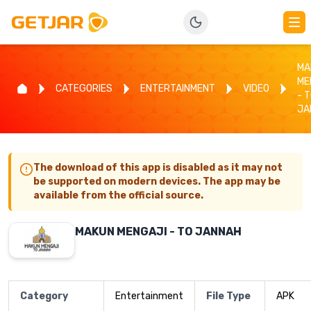
MA
ME
CATEGORIES
ENTERTAINMENT
VIDEO
- 
JA
The download of this app is disabled as it may not
be supported on modern devices. The app may be
available from the official source.
MAKUN MENGAJI - TO JANNAH
Category
Entertainment
File Type
APK