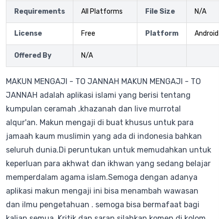
Requirements
All Platforms
File Size
N/A
License
Free
Platform
Android
Offered By
N/A
MAKUN MENGAJI - TO JANNAH MAKUN MENGAJI - TO
JANNAH adalah aplikasi islami yang berisi tentang
kumpulan ceramah ,khazanah dan live murrotal
alqur'an. Makun mengaji di buat khusus untuk para
jamaah kaum muslimin yang ada di indonesia bahkan
seluruh dunia.Di peruntukan untuk memudahkan untuk
keperluan para akhwat dan ikhwan yang sedang belajar
memperdalam agama islam.Semoga dengan adanya
aplikasi makun mengaji ini bisa menambah wawasan
dan ilmu pengetahuan . semoga bisa bermafaat bagi
kalian semua. Kritik dan saran silahkan komen di kolom