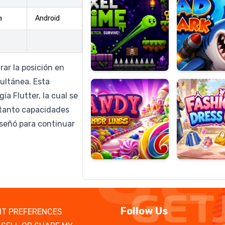
m
Android
Candy
Fashion
Super
Dress
rar la posición en
Lines
Up
ultánea. Esta
ía Flutter, la cual se
 tanto capacidades
iseñó para continuar
Follow Us
T PREFERENCES