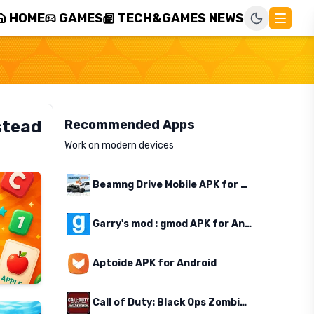
HOME
GAMES
TECH&GAMES NEWS
stead
Recommended Apps
Work on modern devices
Beamng Drive Mobile APK for Android
Garry's mod : gmod APK for Android
Aptoide APK for Android
Call of Duty: Black Ops Zombies APK for Android