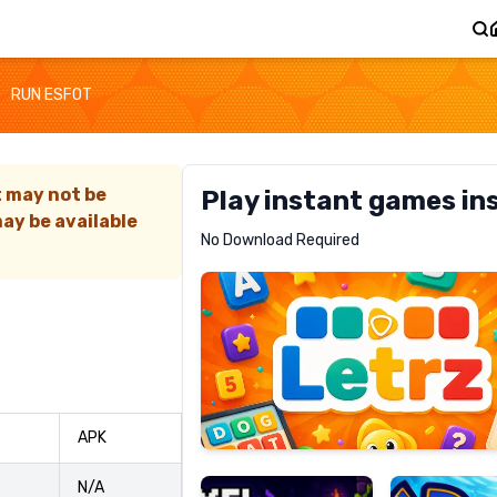
RUN ESFOT
t may not be
Play instant games in
ay be available
Letrz
No Download Required
RECOMMENDED
Pixel
Mad
APK
Slime
Shark
N/A