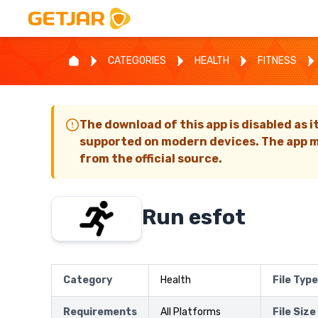
CATEGORIES
HEALTH
FITNESS
The download of this app is disabled as i
supported on modern devices. The app m
from the official source.
Run esfot
Category
Health
File Type
Requirements
All Platforms
File Size