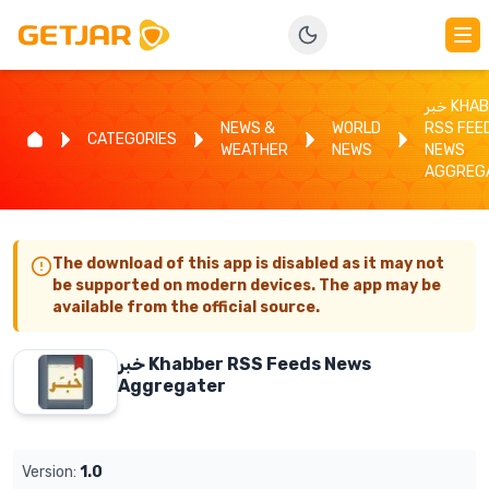
خبر KHABBER
NEWS &
WORLD
RSS FEE
CATEGORIES
WEATHER
NEWS
NEWS
AGGREG
The download of this app is disabled as it may not
be supported on modern devices. The app may be
available from the official source.
خبر Khabber RSS Feeds News
Aggregater
Version:
1.0