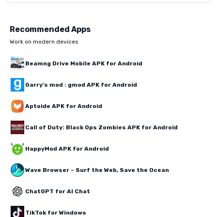
Recommended Apps
Work on modern devices
Beamng Drive Mobile APK for Android
Garry's mod : gmod APK for Android
Aptoide APK for Android
Call of Duty: Black Ops Zombies APK for Android
HappyMod APK for Android
Wave Browser – Surf the Web, Save the Ocean
ChatGPT for AI Chat
TikTok for Windows