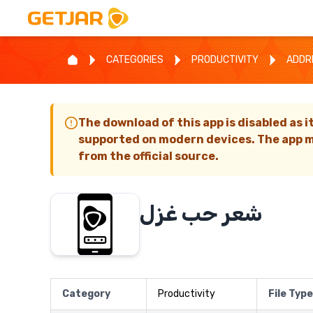
CATEGORIES
PRODUCTIVITY
ADDR
The download of this app is disabled as i
supported on modern devices. The app m
from the official source.
شعر حب غزل
Category
Productivity
File Type