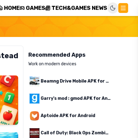
HOME
GAMES
TECH&GAMES NEWS
stead
Recommended Apps
Work on modern devices
Beamng Drive Mobile APK for Android
Garry's mod : gmod APK for Android
Aptoide APK for Android
Call of Duty: Black Ops Zombies APK for Android