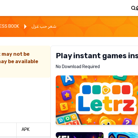
ESS BOOK
شعر حب غزل
t may not be
Play instant games in
ay be available
Letrz
No Download Required
RECOMMENDED
Pixel
Mad
Slime
Shark
APK