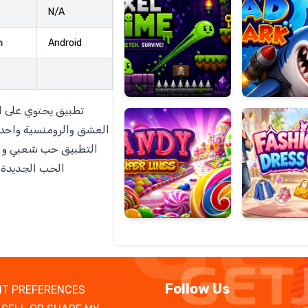
N/A
m
Android
Candy
Fashion
Super
Dress
Lines
Up
تطبيق يحتوي على ا
العشق والرومنسية واحدث
التطبيق حب شعبي و ق
الحب الجديدة 
Follow Us
T PREFERENCES