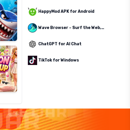
HappyMod APK for Android
Wave Browser – Surf the Web, Save the Ocean
ChatGPT for AI Chat
TikTok for Windows