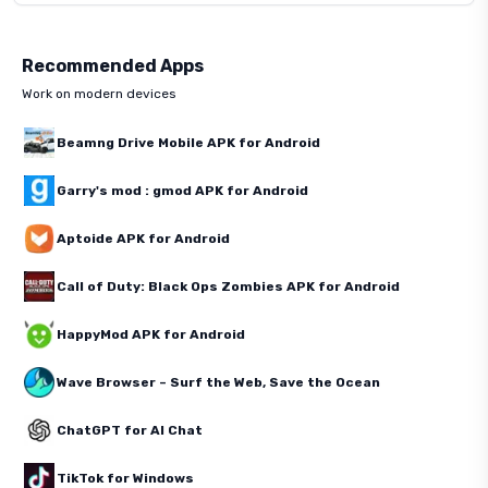
Recommended Apps
Work on modern devices
Beamng Drive Mobile APK for Android
Garry's mod : gmod APK for Android
Aptoide APK for Android
Call of Duty: Black Ops Zombies APK for Android
HappyMod APK for Android
Wave Browser – Surf the Web, Save the Ocean
ChatGPT for AI Chat
TikTok for Windows