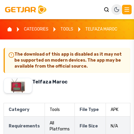
CATEGORIES
TOOLS
TELFAZA MAROC
The download of this app is disabled as it may not
be supported on modern devices. The app may be
available from the official source.
Telfaza Maroc
Category
Tools
File Type
APK
All
Requirements
File Size
N/A
Platforms