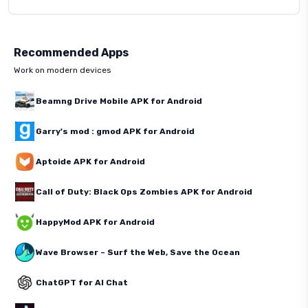
Recommended Apps
Work on modern devices
Beamng Drive Mobile APK for Android
Garry's mod : gmod APK for Android
Aptoide APK for Android
Call of Duty: Black Ops Zombies APK for Android
HappyMod APK for Android
Wave Browser – Surf the Web, Save the Ocean
ChatGPT for AI Chat