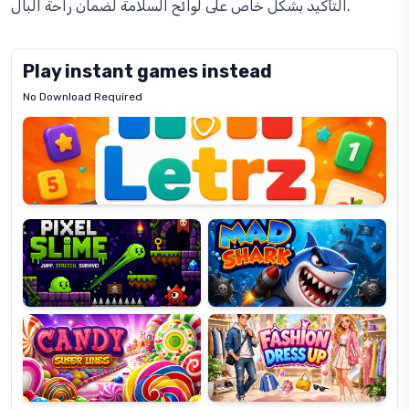
التأكيد بشكل خاص على لوائح السلامة لضمان راحة البال.
Play instant games instead
No Download Required
Letrz
OP
Pixel
Mad
Slime
Shark
Candy
Fashion
Super
Dress
Lines
Up