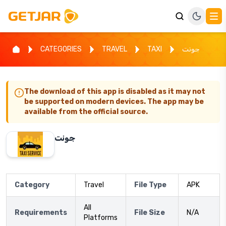
CATEGORIES
TRAVEL
TAXI
جونت
The download of this app is disabled as it may not
be supported on modern devices. The app may be
available from the official source.
جونت
Category
Travel
File Type
APK
All
Requirements
File Size
N/A
Platforms